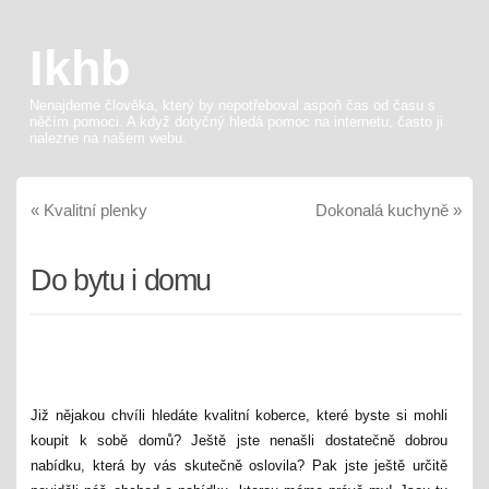
Ikhb
Nenajdeme člověka, který by nepotřeboval aspoň čas od času s
něčím pomoci. A když dotyčný hledá pomoc na internetu, často ji
nalezne na našem webu.
«
Kvalitní plenky
Dokonalá kuchyně
»
Do bytu i domu
Již nějakou chvíli hledáte kvalitní koberce, které byste si mohli
koupit k sobě domů? Ještě jste nenašli dostatečně dobrou
nabídku, která by vás skutečně oslovila? Pak jste ještě určitě