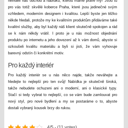
neviděli náš obchod a nabídku, kterou máme právě my! Jsou tu
pro vás totiž skvělé
koberce Praha
, které jsou jedinečné svým
vzhledem, moderním designem i kvalitou. Lepší byste jen těžko
někde hledali, protože my ke kvalitním produktům přidáváme také
kvalitní služby, aby byl každý náš klient skutečně spokojen a rád
se k nám někdy vrátil. I proto je u nás možnost objednání
produktu po internetu a jeho dovezení až k vám domů, abyste si
ozkoušeli kvalitu materiálu a byli si jisti, že vám vyhovuje
barevný odstín či konkrétní motiv.
Pro každý interiér
Pro každý interiér se u nás něco najde, takže neváhejte a
hledejte to nejlepší pro ten svůj! Nabídka je skutečně široká,
takže nebudete ochuzeni ani o moderní, ani o klasické typy.
Stačí si tedy vybrat to nejlepší, co se vám bude zamlouvat pro
nový styl, pro nové bydlení a my se postaráme o to, abyste
dostali vybraný kousek brzy do rukou.
4/5 - (11 votes)