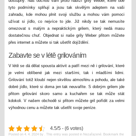
dostupný. Náš obchod vám proto nabízí grily Weber, které obě
tyto podmínky splňují a jsou tak skvělým adeptem na vaši
zahradu, kde mohou plnit svoji službu a mohou vám pomoci
užívat si jídlo, co nejvíce to jde. Již nikdy se tak nemusíte
omezovat s malým a nepraktickým grilem, který nedá masu
dostatečnou chuť. Objednat si naše
grily Weber
přitom můžete
přes internet a můžete si tak ušetřit dojíždění.
Zabavte se v létě grilováním
V létě se dá dělat spousta aktivit a patří mezi ně i grilování, které
je velmi oblíbené jak mezi staršími, tak i mladšími lidmi.
Grilování totiž kloubí nejen skvělou atmosféru a pohodu, ale také
dobré jídlo, které si doma jen tak neuvaříte. S dobrým grilem jde
přitom grilování skoro samo a kuchařem se tak může stát
kdokoli. V našem obchodě si přitom můžete gril pořídit za velmi
výhodnou cenu a můžete tak ušetřit svoje peníze.
4.5/5 - (6 votes)
Posted on
4. 4. 2024
by
. This entry was posted in Nezařazené. Bookmark the