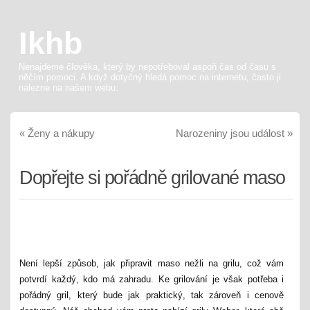
Ikhb
Nenajdeme člověka, který by nepotřeboval aspoň čas od času s
něčím pomoci. A když dotyčný hledá pomoc na internetu, často ji
nalezne na našem webu.
«
Ženy a nákupy
Narozeniny jsou událost
»
Dopřejte si pořádně grilované maso
Není lepší způsob, jak připravit maso nežli na grilu, což vám
potvrdí každý, kdo má zahradu. Ke grilování je však potřeba i
pořádný gril, který bude jak praktický, tak zároveň i cenově