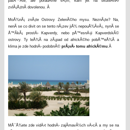
patÅ™Ã­te, ale poradÃ­me vÃ¡m, kam jet na skuteÄnÄ›
zvlÃ¡Å¡tnÃ­ dovolenou. Â
MoÅ¾nÃ¡ znÃ¡te Ostrovy ZelenÃ©ho mysu. NeznÃ¡te? Na,
nenÃ­ se co divit on se tento nÃ¡zev jiÅ¾ nepouÅ¾Ã­vÃ¡, nynÃ­ se
Å™Ã­kÃ¡ prostÄ› Kapverdy, nebo pÅ™esnÄ›ji KapverdskÃ©
ostrovy. Ty leÅ¾Ã­ na zÃ¡pad od africkÃ©ho pobÅ™eÅ¾Ã­ a
klima je zde hodnÄ› podobnÃ©
prÃ¡vÄ› tomu africkÃ©mu
.Â
MÅ¯Å¾ete zde vidÄ›t hodnÄ› zajÃ­mavÃ½ch vÄ›cÃ­ a my se na