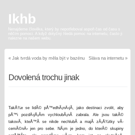
Ikhb
Nenajdeme člověka, který by nepotřeboval aspoň čas od času s
něčím pomoci. A když dotyčný hledá pomoc na internetu, často ji
nalezne na našem webu.
«
Jak tvrdá voda by měla být v bazénu
Sláva na internetu
»
Dovolená trochu jinak
TakÅ¾e se lidÃ© pÅ™edhÃ¡nÄ›jÃ­, jako destinaci zvolit, aby
pÅ™i pozdÄ›jÅ¡Ã­m vychloubÃ¡nÃ­ zabrala. Ale jsou takÃ©
takovÃ­, kteÅ™Ã­ se nikde nechlubÃ­ a majÃ­ zÃ¡Å¾itky vÃ­
cemÃ©nÄ› jen pro sebe. NÃ¡m je jedno, do kterÃ© skupiny