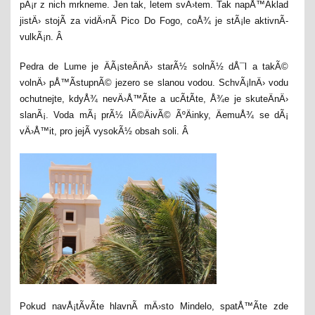
pÃ¡r z nich mrkneme. Jen tak, letem svÄ›tem. Tak napÅ™Ã­klad
jistÄ› stojÃ­ za vidÄ›nÃ­ Pico Do Fogo, coÅ¾ je stÃ¡le aktivnÃ­
vulkÃ¡n. Â
Pedra de Lume je ÄÃ¡steÄnÄ› starÃ½ solnÃ½ dÅ¯l a takÃ©
volnÄ› pÅ™Ã­stupnÃ© jezero se slanou vodou. SchvÃ¡lnÄ› vodu
ochutnejte, kdyÅ¾ nevÄ›Å™Ã­te a ucÃ­tÃ­te, Å¾e je skuteÄnÄ›
slanÃ¡. Voda mÃ¡ prÃ½ lÃ©ÄivÃ© ÃºÄinky, ÄemuÅ¾ se dÃ¡
vÄ›Å™it, pro jejÃ­ vysokÃ½ obsah soli. Â
Pokud navÅ¡tÃ­vÃ­te hlavnÃ­ mÄ›sto Mindelo, spatÅ™Ã­te zde