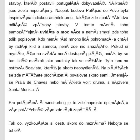
stavby, kterÃ© postavili portugalÅ¡tÃ­ dobyvatelÃ©. NÄ›kterÃ©
jsou zcela neporuÅ¡eny. Naopak budova PalÃ¡cio do Povo byla
inspirovÃ¡na indickou architekturou. TakÅ¾e zde spatÅ™Ã­te dva
odliÅ¡nÃ© zpÅ¯soby stavby. V tomto mÄ›stÄ› toho
samozÅ™ejmÄ›
uvidÃ­te o moc vÃ­ce
a nemÃ¡ smysl zde toho
tolik popisovat. Kdo nemÃ¡ rÃ¡d mnoho lidÃ­ pohromadÄ› a chtÄ›l
by radÄ›ji klid a samotu, nenÃ­ zde nic snazÅ¡Ã­ho. Pokud si
myslÃ­te, Å¾e na svÄ›tÄ› nenÃ­ dostupnÃ¡ plÃ¡Å¾, aniÅ¾ by se
tam lidÃ© maÄkali jako sardinky tak se mÃ½lÃ­te. Tyto jsou na
ostrovÄ› Boavista, kterÃ½ je skoro neobydlenÃ½. Na plÃ¡Å¾Ã­ch
se zde mÅ¯Å¾ete prochÃ¡zet Äi povalovat skoro sami. JmenujÃ­
se Praia de Chaves nebo mÅ¯Å¾ete volit druhou s nÃ¡zvem
Santa Monica. Â
Pro potÃ¡pÄ›nÃ­ Äi windsurfing je to zde naprosto optimÃ¡lnÃ­ a
vÅ¡e potÅ™ebnÃ© vÃ¡m zde rÃ¡di zapÅ¯jÄÃ­. Â
Tak co, vyzkouÅ¡Ã­te si cestu skoro do neznÃ¡ma? Nebojte se
toho!Â