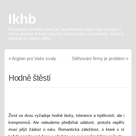
Ikhb
Nenajdeme člověka, který by nepotřeboval aspoň čas od času s
něčím pomoci. A když dotyčný hledá pomoc na internetu, často ji
nalezne na našem webu.
«
Arginin pro Vaše svaly
Stěhování firmy je problém
»
Hodně štěstí
Život ve dvou vyžaduje hodně lásky, tolerance a trpělivosti, ale i
kompromisů. Ale nebudeme předbíhat události, protože nejdřív
musí přijít žádost o ruku. Romantická záležitost, o které s ní