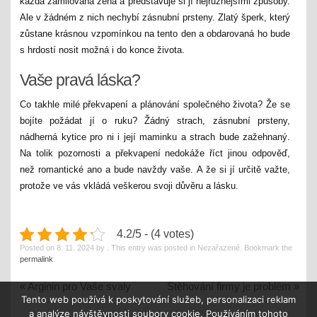
každá zamilovaná žena a představuje si jí nejrůznějšími způsoby.
Ale v žádném z nich nechybí
zásnubní prsteny
. Zlatý šperk, který
zůstane krásnou vzpomínkou na tento den a obdarovaná ho bude
s hrdostí nosit možná i do konce života.
Vaše pravá láska?
Co takhle milé překvapení a plánování společného života? Že se
bojíte požádat jí o ruku? Žádný strach, zásnubní prsteny,
nádherná kytice pro ni i její maminku a strach bude zažehnaný.
Na tolik pozornosti a překvapení nedokáže říct jinou odpověď,
než romantické ano a bude navždy vaše. A že si jí určitě važte,
protože ve vás vkládá veškerou svoji důvěru a lásku.
4.2/5 - (4 votes)
Posted on
8. 11. 2024
by
. This entry was posted in Nezařazené. Bookmark the
permalink
.
«
Arginin pro Vaše svaly
Stěhování firmy je problém
»
Tento web používá k poskytování služeb, personalizaci reklam
a analýze návštěvnosti soubory cookie. Používáním tohoto