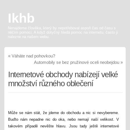
Ikhb
Nenajdeme člověka, který by nepotřeboval aspoň čas od času s
něčím pomoci. A když dotyčný hledá pomoc na internetu, často ji
nalezne na našem webu.
«
Váháte nad pohovkou?
Automobily se bez pružinové oceli neobejdou
»
Internetové obchody nabízejí velké
množství různého oblečení
Může se nám stát, že jdeme do obchodu a nic si nevybereme.
Buďto nám nepadne nic do oka, nebo nemají naší velikost. V
takovém případě nevěšte hlavu. Jsou tady ještě internetové