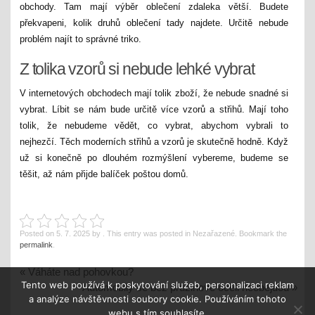
obchody. Tam mají výběr oblečení zdaleka větší. Budete
překvapeni, kolik druhů oblečení tady najdete. Určitě nebude
problém najít to správné
triko
.
Z tolika vzorů si nebude lehké vybrat
V internetových obchodech mají tolik zboží, že nebude snadné si
vybrat. Líbit se nám bude určitě více vzorů a střihů. Mají toho
tolik, že nebudeme vědět, co vybrat, abychom vybrali to
nejhezčí. Těch moderních střihů a vzorů je skutečně hodně. Když
už si konečně po dlouhém rozmýšlení vybereme, budeme se
těšit, až nám přijde balíček poštou domů.
Posted on
5. 7. 2025
by
. This entry was posted in Nezařazené. Bookmark the
permalink
.
«
Váháte nad pohovkou?
Tento web používá k poskytování služeb, personalizaci reklam
Automobily se bez pružinové oceli neobejdou
»
a analýze návštěvnosti soubory cookie. Používáním tohoto
webu s tím souhlasíte.