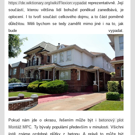
https://de.wiktionary.org/wiki/Flexion:vypadat
reprezentativně. Její
součástí, kterou většina lidí bohužel poněkud zanedbává, je
oplocení. I to tvoří součást celkového dojmu, a to část poměrně
důležitou. Měli bychom se tedy zaměřit mimo jiné i na to, jak
bude vypadat.
Pokud nám jde o okrasu, řešením může být i
betonový plot
Montáž MPC
. Ty bývaly populární především v minulosti. Všichni
jistě známe ozdobné plůtky z betonu. A právě to může být