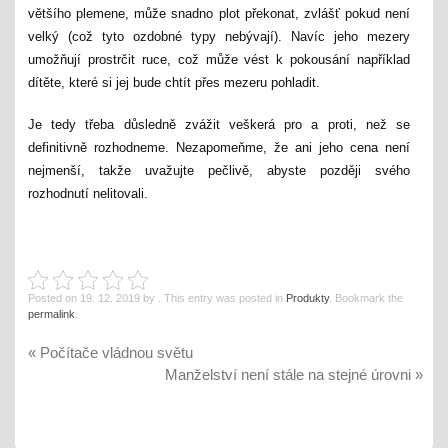
většího plemene, může snadno plot překonat, zvlášť pokud není
velký (což tyto ozdobné typy nebývají). Navíc jeho mezery
umožňují prostrčit ruce, což může vést k pokousání například
dítěte, které si jej bude chtít přes mezeru pohladit.
Je tedy třeba důsledně zvážit veškerá pro a proti, než se
definitivně rozhodneme. Nezapomeňme, že ani jeho cena není
nejmenší, takže uvažujte pečlivě, abyste později svého
rozhodnutí nelitovali.
Posted on
19. 12. 2019
by
. This entry was posted in
Produkty
. Bookmark the
permalink
.
«
Počítače vládnou světu
Manželství není stále na stejné úrovni
»