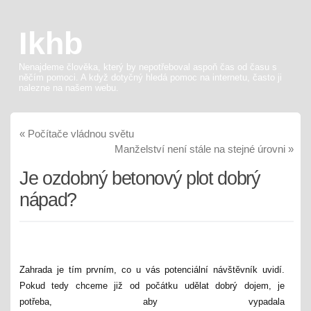
Ikhb
Nenajdeme člověka, který by nepotřeboval aspoň čas od času s
něčím pomoci. A když dotyčný hledá pomoc na internetu, často ji
nalezne na našem webu.
«
Počítače vládnou světu
Manželství není stále na stejné úrovni
»
Je ozdobný betonový plot dobrý
nápad?
Zahrada je tím prvním, co u vás potenciální návštěvník uvidí.
Pokud tedy chceme již od počátku udělat dobrý dojem, je
potřeba, aby vypadala