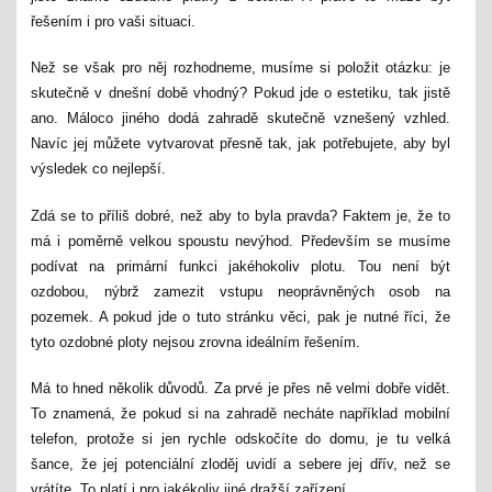
řešením i pro vaši situaci.
Než se však pro něj rozhodneme, musíme si položit otázku: je
skutečně v dnešní době vhodný? Pokud jde o estetiku, tak jistě
ano. Máloco jiného dodá zahradě skutečně vznešený vzhled.
Navíc jej můžete vytvarovat přesně tak, jak potřebujete, aby byl
výsledek co nejlepší.
Zdá se to příliš dobré, než aby to byla pravda? Faktem je, že to
má i poměrně velkou spoustu nevýhod. Především se musíme
podívat na primární funkci jakéhokoliv plotu. Tou není být
ozdobou, nýbrž zamezit vstupu neoprávněných osob na
pozemek. A pokud jde o tuto stránku věci, pak je nutné říci, že
tyto ozdobné ploty nejsou zrovna ideálním řešením.
Má to hned několik důvodů. Za prvé je přes ně velmi dobře vidět.
To znamená, že pokud si na zahradě necháte například mobilní
telefon, protože si jen rychle odskočíte do domu, je tu velká
šance, že jej potenciální zloděj uvidí a sebere jej dřív, než se
vrátíte. To platí i pro jakékoliv jiné dražší zařízení.