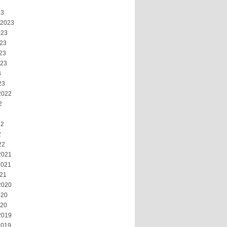
23
 2023
023
023
23
023
3
23
2022
2
22
2
22
2021
2021
021
2020
020
020
2019
2019