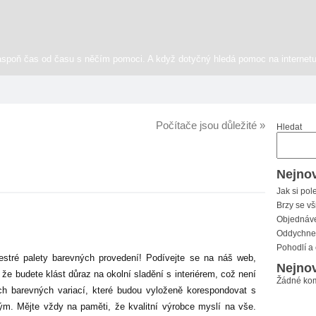
aspoň čas od času s něčím pomoci. A když dotyčný hledá pomoc na internetu
Počítače jsou důležité
»
Hledat
Nejnov
Jak si pol
Brzy se vš
Objednáve
Oddychnet
Pohodlí a
tré palety barevných provedení! Podívejte se na náš web,
Nejnov
, že budete klást důraz na okolní sladění s interiérem, což není
Žádné kom
ch barevných variací, které budou vyloženě korespondovat s
ým. Mějte vždy na paměti, že kvalitní výrobce myslí na vše.