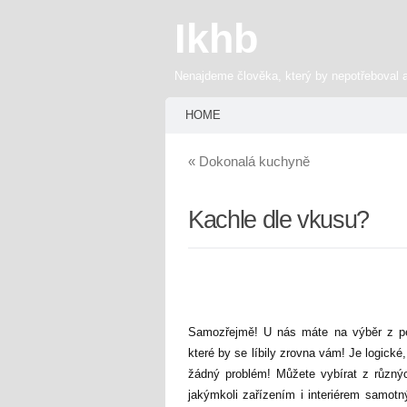
Ikhb
Nenajdeme člověka, který by nepotřeboval 
HOME
«
Dokonalá kuchyně
Kachle dle vkusu?
Samozřejmě! U nás máte na výběr z pes
které by se líbily zrovna vám! Je logické
žádný problém! Můžete vybírat z různý
jakýmkoli zařízením i interiérem samotn