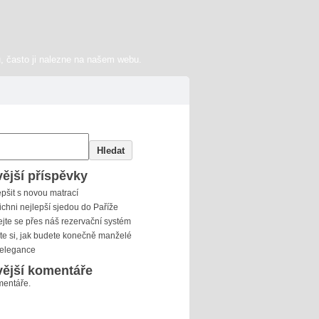
, často ji nalezne na našem webu.
Hledat
ější příspěvky
epšit s novou matrací
ichni nejlepší sjedou do Paříže
jte se přes náš rezervační systém
e si, jak budete konečně manželé
 elegance
ější komentáře
entáře.