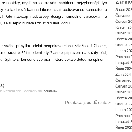
Archi
stré nabídky, myslí na to, jak vám nabídnout nejvýhodnější typ
aby se
kachlová kamna Liberec
stali obdivovanou komoditou u
Srpen 20
Červenec
c! Kde nabízejí nadčasový design, řemeslné zpracování a
Červen 2
i, že si teplo budete užívat dlouhou dobu!
Květen 2
Duben 20
Březen 2
Únor 202
 svého příbytku udělat neopakovatelnou záležitost! Chcete,
Leden 20
emu srdci bližší moderní styl? Jsme připraveni na každý pád,
Prosinec 
u! Splňte si konečně své přání, které čekalo doteď na splnění!
Listopad 
Říjen 202
Září 2024
Červenec
es)
Červen 2
d in Nezařazené. Bookmark the
permalink
.
Duben 20
Březen 2
Počítače jsou důležité
»
Únor 202
Leden 20
Prosinec 
Listopad 
Říjen 202