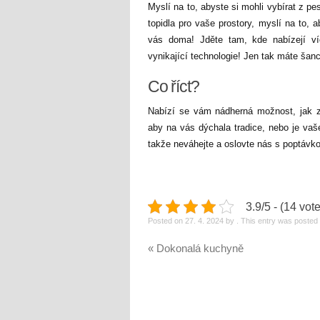
Myslí na to, abyste si mohli vybírat z pe
topidla pro vaše prostory, myslí na to, 
vás doma! Jděte tam, kde nabízejí ví
vynikající technologie! Jen tak máte šanc
Co říct?
Nabízí se vám nádherná možnost, jak ze
aby na vás dýchala tradice, nebo je vaš
takže neváhejte a oslovte nás s poptávko
3.9/5 - (14 vot
Posted on
27. 4. 2024
by
. This entry was poste
«
Dokonalá kuchyně