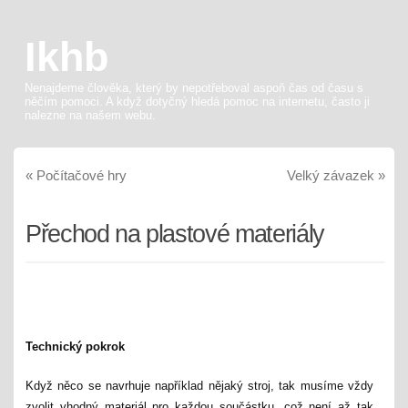
Ikhb
Nenajdeme člověka, který by nepotřeboval aspoň čas od času s
něčím pomoci. A když dotyčný hledá pomoc na internetu, často ji
nalezne na našem webu.
«
Počítačové hry
Velký závazek
»
Přechod na plastové materiály
Technický pokrok
Když něco se navrhuje například nějaký stroj, tak musíme vždy
zvolit vhodný materiál pro každou součástku, což není až tak