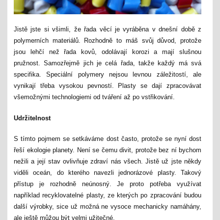
Jistě jste si všimli, že řada věcí je vyráběna v dnešní době z
polymerních materiálů. Rozhodně to máš svůj důvod, protože
jsou lehčí než řada kovů, odolávají korozi a mají slušnou
pružnost. Samozřejmě jich je celá řada, takže každý má svá
specifika. Speciální polymery nejsou levnou záležitostí, ale
vynikají třeba vysokou pevností. Plasty se dají zpracovávat
všemožnými technologiemi od tváření až po vstřikování.
Udržitelnost
S tímto pojmem se setkáváme dost často, protože se nyní dost
řeší ekologie planety. Není se čemu divit, protože bez ní bychom
nežili a její stav ovlivňuje zdraví nás všech. Jistě už jste někdy
viděli oceán, do kterého navezli jednorázové plasty. Takový
přístup je rozhodně neúnosný. Je proto potřeba využívat
například recyklovatelné plasty, ze kterých po zpracování budou
další výrobky, sice už možná ne vysoce mechanicky namáhány,
ale ještě můžou být velmi užitečné.