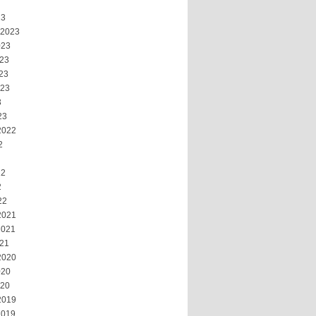
23
 2023
023
023
23
023
3
23
2022
2
22
2
22
2021
2021
021
2020
020
020
2019
2019