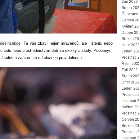
Září 2023
Srpen 20
Červenec
Červen 2
Květen 2
Duben 20
Březen 2
e
desinsekce
. Ta vás zbaví nejen mravenců, ale i štěnic nebo
Únor 202
obchodu nebo prostřednictvím dětí ze školky a školy. Podobným
Leden 20
e školních zařízeních s železnou pravidelností.
Prosinec 
Říjen 202
Září 2022
Srpen 20
Únor 202
Leden 20
Prosinec 
Listopad 
Květen 2
Prosinec 
Červen 2
Březen 2
Prosinec 
Listopad 