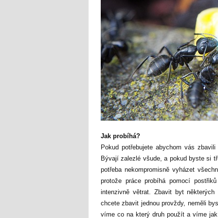
Jak probíhá?
Pokud potřebujete abychom vás zbavili t
Bývají zalezlé všude, a pokud byste si tř
potřeba nekompromisně vyházet všechno
protože práce probíhá pomocí postřik
intenzivně větrat. Zbavit byt některý
chcete zbavit jednou provždy, neměli by
víme co na který druh použít a víme jak