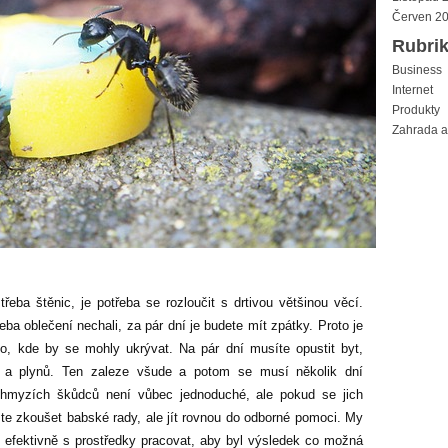
Červen 2
Rubri
Business
Internet
Produkty
Zahrada 
řeba štěnic, je potřeba se rozloučit s drtivou většinou věcí.
eba oblečení nechali, za pár dní je budete mít zpátky. Proto je
, kde by se mohly ukrývat. Na pár dní musíte opustit byt,
ů a plynů. Ten zaleze všude a potom se musí několik dní
ch hmyzích škůdců není vůbec jednoduché, ale pokud se jich
ste zkoušet babské rady, ale jít rovnou do odborné pomoci. My
 efektivně s prostředky pracovat, aby byl výsledek co možná