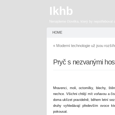
Ikhb
Nenajdeme člověka, který by nepotřeboval 
HOME
«
Moderní technologie už jsou rozšíř
Pryč s nezvanými hos
Mravenci, moli, octomilky, blechy, št
nechce. Všichni chtějí mít voňavou a či
doma uklízet pravidelně, během letní sez
druhy vyhledávají především ovoce kt
pokousat.