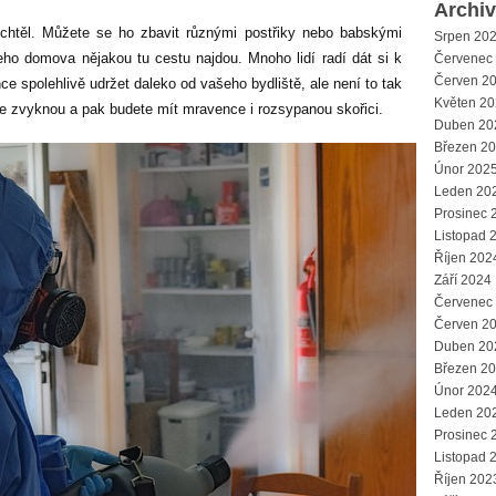
Archi
htěl. Můžete se ho zbavit různými postřiky nebo babskými
Srpen 20
šeho domova nějakou tu cestu najdou. Mnoho lidí radí dát si k
Červenec
Červen 2
e spolehlivě udržet daleko od vašeho bydliště, ale není to tak
Květen 2
ce zvyknou a pak budete mít mravence i rozsypanou skořici.
Duben 20
Březen 2
Únor 202
Leden 20
Prosinec 
Listopad 
Říjen 202
Září 2024
Červenec
Červen 2
Duben 20
Březen 2
Únor 202
Leden 20
Prosinec 
Listopad 
Říjen 202