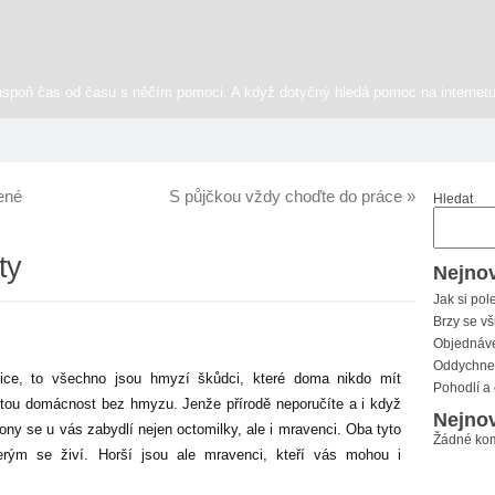
aspoň čas od času s něčím pomoci. A když dotyčný hledá pomoc na internetu
ené
S půjčkou vždy choďte do práce
»
Hledat
ty
Nejnov
Jak si pol
Brzy se vš
Objednáve
Oddychnet
ěnice, to všechno jsou hmyzí škůdci, které doma nikdo mít
Pohodlí a
stou domácnost bez hmyzu. Jenže přírodě neporučíte a i když
Nejnov
ony se u vás zabydlí nejen octomilky, ale i mravenci. Oba tyto
Žádné kom
erým se živí. Horší jsou ale mravenci, kteří vás mohou i