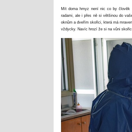
Mít doma hmyz není nic co by člověk c
radami, ale i přes ně si většinou do va
oknům a dveřím skořici, která má mravenc
vždycky. Navíc hrozí že si na vůni skoři