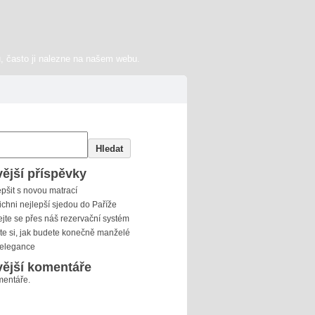
, často ji nalezne na našem webu.
Hledat
ější příspěvky
epšit s novou matrací
ichni nejlepší sjedou do Paříže
jte se přes náš rezervační systém
e si, jak budete konečně manželé
 elegance
ější komentáře
entáře.