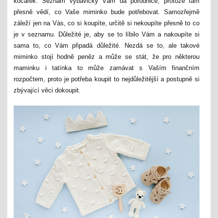
kočárek. Seznam výbavičky Vám dá porodnice, protože tam
přesně vědí, co Vaše miminko bude potřebovat. Samozřejmě
záleží jen na Vás, co si koupíte, určitě si nekoupíte přesně to co
je v seznamu.
Důležité je, aby se to líbilo Vám a nakoupíte si
sama to, co Vám připadá důležité. Nezdá se to, ale takové
miminko stojí hodně peněz a může se stát, že pro některou
maminku i tatínka to může zamávat s Vaším finančním
rozpočtem, proto je potřeba koupit to nejdůležitější a postupně si
zbývající věci dokoupit.