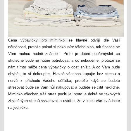
Cena
výbavičky pro miminko
se hlavně odvíjí dle Vaší
náročnosti, protože pokud si nakoupíte všeho plno, tak finance se
Vám mohou hodně znásobit. Proto je dobré popřemýšlet co
skutečně budeme nutně potřebovat a co nebudeme, protože se
nám tímto může cena výbavičky o dost snížit. A co Vám bude
chybět, to si dokoupíte. Hlavně všechno kupujte bez stresu a
nervů z příchodu Vašeho děťátka, protože když se budete
stresovat bude se Vám hůř nakupovat a budete se cítit neklidně.
Miminko všechen Váš stres pociťuje, proto je dobré se takových
zbytečných stresů vyvarovat a uvidíte, že v klidu vše zvládnete
na jedničku.