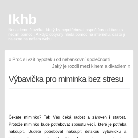
Ikhb
Nenajdeme člověka, který by nepotřeboval aspoň čas od času s
něčím pomoci. A když dotyčný hledá pomoc na internetu, často ji
nalezne na našem webu.
«
Proč si vzít hypotéku od nebankovní společnosti
Jaký je rozdíl mezi kinem a divadlem
»
Výbavička pro miminka bez stresu
Čekáte miminko? Tak Vás čeká radost a zároveň i starost.
Protože miminko bude potřebovat spoustu věcí, které je potřeba
nakoupit. Budete potřebovat nakoupit dětskou výbavičku a