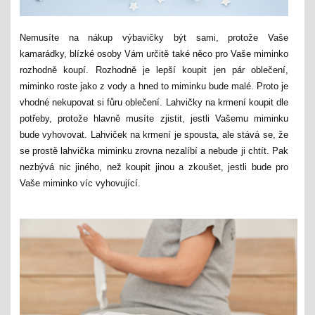
Nemusíte na nákup výbavičky být sami, protože Vaše
kamarádky, blízké osoby Vám určitě také něco pro Vaše miminko
rozhodně koupí. Rozhodně je lepší koupit jen pár oblečení,
miminko roste jako z vody a hned to miminku bude malé. Proto je
vhodné nekupovat si fůru oblečení. Lahvičky na krmení koupit dle
potřeby, protože hlavně musíte zjistit, jestli Vašemu miminku
bude vyhovovat. Lahviček na krmení je spousta, ale stává se, že
se prostě lahvička miminku zrovna nezalíbí a nebude ji chtít. Pak
nezbývá nic jiného, než koupit jinou a zkoušet, jestli bude pro
Vaše miminko víc vyhovující.