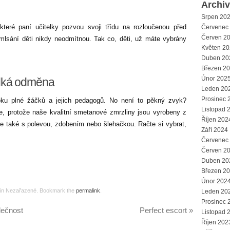
Archi
Srpen 20
teré paní učitelky pozvou svoji třídu na rozloučenou před
Červenec
Červen 2
 mlsání děti nikdy neodmítnou. Tak co, děti, už máte vybrány
Květen 2
Duben 20
Březen 2
Únor 202
adká odměna
Leden 20
Prosinec 
oku plné žáčků a jejich pedagogů. No není to pěkný zvyk?
Listopad 
e, protože naše kvalitní smetanové zmrzliny jsou vyrobeny z
Říjen 202
je také s polevou, zdobením nebo šlehačkou. Račte si vybrat,
Září 2024
Červenec
Červen 2
Duben 20
Březen 2
Únor 202
d in Nezařazené. Bookmark the
permalink
.
Leden 20
Prosinec 
lečnost
Perfect escort
»
Listopad 
Říjen 202