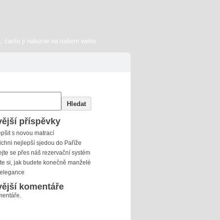
, často ji nalezne na našem webu.
Hledat
ější příspěvky
epšit s novou matrací
ichni nejlepší sjedou do Paříže
jte se přes náš rezervační systém
e si, jak budete konečně manželé
 elegance
ější komentáře
entáře.