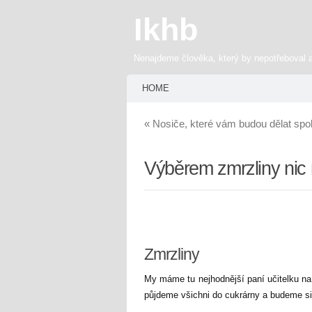
Ikhb
Nenajdeme člověka, který by nepotřeboval 
HOME
«
Nosiče, které vám budou dělat spo
Výběrem zmrzliny nic
Zmrzliny
My máme tu nejhodnější paní učitelku na 
půjdeme všichni do cukrárny a budeme si