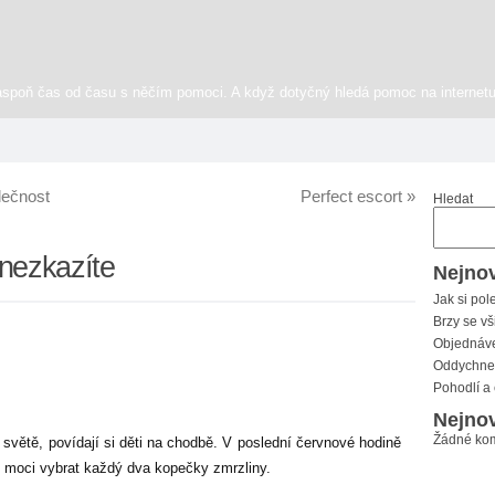
aspoň čas od času s něčím pomoci. A když dotyčný hledá pomoc na internetu
lečnost
Perfect escort
»
Hledat
 nezkazíte
Nejnov
Jak si pol
Brzy se vš
Objednáve
Oddychnet
Pohodlí a
Nejnov
Žádné kom
světě, povídají si děti na chodbě. V poslední červnové hodině
 moci vybrat každý dva kopečky zmrzliny.