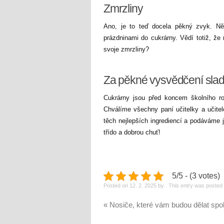
Zmrzliny
Ano, je to teď docela pěkný zvyk. Něk
prázdninami do cukrárny. Vědí totiž, že
svoje
zmrzliny
?
Za pěkné vysvědčení sl
Cukrárny jsou před koncem školního r
Chválíme všechny paní učitelky a učitel
těch nejlepších ingrediencí a podáváme 
třído a dobrou chuť!
5/5 - (3 votes)
Posted on
12. 2. 2025
by
. This entry was poste
«
Nosiče, které vám budou dělat spo