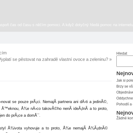
aspoň čas od času s něčím pomoci. A když dotyčný hledá pomoc na internetu
acím
Hledat
Vyplatí se pěstovat na zahradě vlastní ovoce a zeleninu?
»
Nejnov
Jak si pol
Brzy se vš
Objednáve
Oddychnet
ovat se pouze prÃ¡ci. NemajÃ­ partnera ani dÄ›ti a jedinÃ©,
Pohodlí a
 si Å™eknou, Å¾e nÄ›co takovÃ©ho nenÃ­ ideÃ¡lnÃ­ a to proto,
Nejnov
 jen do prÃ¡ce a domÅ¯.
Žádné kom
styl Å¾ivota vyhovuje a to proto, Å¾e nemajÃ­ Å¾Ã¡dnÃ©