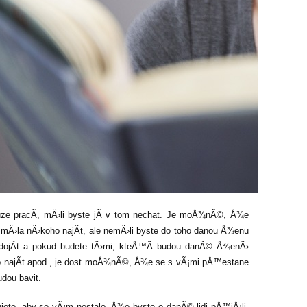
ze pracÃ­, mÄ›li byste jÃ­ v tom nechat. Je moÅ¾nÃ©, Å¾e
mÄ›la nÄ›koho najÃ­t, ale nemÄ›li byste do toho danou Å¾enu
­ dojÃ­t a pokud budete tÄ›mi, kteÅ™Ã­ budou danÃ© Å¾enÄ›
o najÃ­t apod., je dost moÅ¾nÃ©, Å¾e se s vÃ¡mi pÅ™estane
dou bavit.
jete, aby se vÃ¡m nestalo, Å¾e byste o danÃ© lidi pÅ™iÅ¡li.