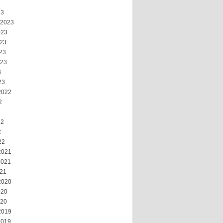
23
 2023
023
023
23
023
3
23
2022
2
22
2
22
2021
2021
021
2020
020
020
2019
2019