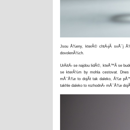
Jsou Å¾eny, kterÃ© chtÄ›jÃ­ svÅ¯j Å
dovolenÃ½ch.
UrÄitÄ› se najdou lidÃ©, kteÅ™Ã­ se bu
se kterÃ½m by mohla cestovat. Dnes 
mÅ¯Å¾e to dojÃ­t tak daleko, Å¾e pÅ
takhle daleko to rozhodnÄ› mÅ¯Å¾e dojÃ­