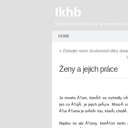
Ikhb
Nenajdeme člověka, který by nepotřeboval 
HOME
«
Získejte nové zkušenosti díky dot
Ženy a jejich práce
Je mnoho Å¾en, kterÃ© se rozhodly vÄ›n
pro co Å¾ijÃ­, je jejich prÃ¡ce. MnozÃ­
Å¾e Å¾ena je urÄitÄ› tou, kterÃ¡ chodÃ­
Najdou se ale Å¾eny, kterÃ½m tento 