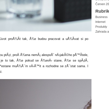
Červen 2
Rubri
Business
Internet
Produkty
Zahrada 
¾ivot proÅ¾Ã­t tak, Å¾e budou pracovat a uÅ¾Ã­vat si po
dou ptÃ¡t, proÄ Å¾ena nemÃ¡ alespoÅˆ nÄ›jakÃ©ho pÅ™Ã­tele,
je to tak, Å¾e pokud se Å¾enÄ› stane, Å¾e se spÃ¡lÃ­,
™estane muÅ¾Å¯m vÄ›Å™it a rozhodne se zÅ¯stat sama. I
t.