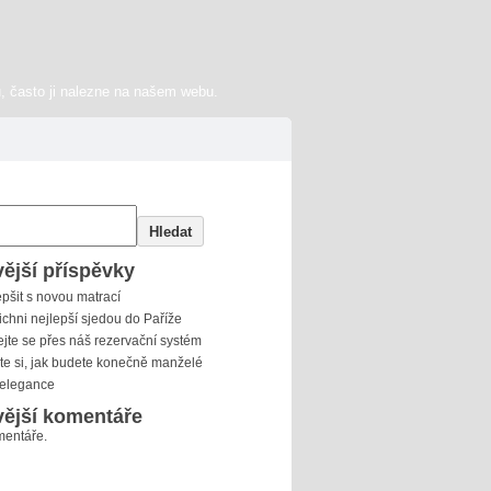
, často ji nalezne na našem webu.
Hledat
ější příspěvky
epšit s novou matrací
ichni nejlepší sjedou do Paříže
jte se přes náš rezervační systém
e si, jak budete konečně manželé
 elegance
ější komentáře
entáře.