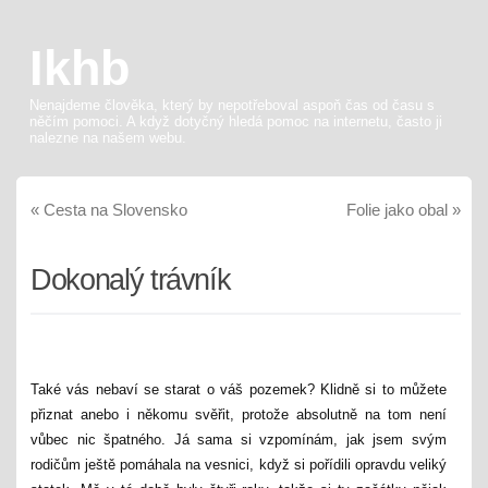
Ikhb
Nenajdeme člověka, který by nepotřeboval aspoň čas od času s
něčím pomoci. A když dotyčný hledá pomoc na internetu, často ji
nalezne na našem webu.
«
Cesta na Slovensko
Folie jako obal
»
Dokonalý trávník
Také vás nebaví se starat o váš pozemek? Klidně si to můžete
přiznat anebo i někomu svěřit, protože absolutně na tom není
vůbec nic špatného. Já sama si vzpomínám, jak jsem svým
rodičům ještě pomáhala na vesnici, když si pořídili opravdu veliký