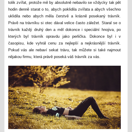
tolik zvířat, protože mě by absolutně nebavilo se vždycky tak pět
hodin denně starat o to, abych poklidila zvířata a abych všechno
uklidila nebo abych měla čerstvě a krásně posekaný trávník.
Právě na trávníku si otec dával velice často záležet. Staral se o
trávník každý druhý den a měl dokonce i speciální hnojiva, po
kterých byl trávník opravdu jako perlička. Dokonce byl i v
časopisu, kde vyhrál cenu za nejlepší a nejkrásnější trávník.
Pokud vás ale nebaví sekat trávu, tak můžete si také najmout
nějakou firmu, která právě poseká váš trávník za vás.