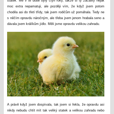
statek. Mě v té době byly čtyři roky, takže si ty začátky nějak
moc extra nepamatuji, ale později vím, že když jsem potom
chodila asi do třetí třídy, tak jsem rodičům už pomáhala. Tedy ne
s něčím opravdu náročným, ale třeba jsem jenom hrabala seno a
dávala jsem králíkům jídlo. Měli jsme opravdu velikou zahradu.
A právě když jsem dospívala, tak jsem si řekla, že opravdu asi
nikdy nebudu chtít mít tak veliký statek a velikou zahradu nebo