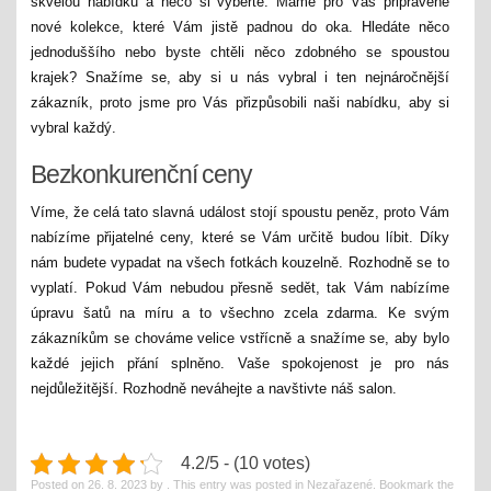
skvělou nabídku a něco si vyberte. Máme pro Vás připravené
nové kolekce, které Vám jistě padnou do oka. Hledáte něco
jednoduššího nebo byste chtěli něco zdobného se spoustou
krajek? Snažíme se, aby si u nás vybral i ten nejnáročnější
zákazník, proto jsme pro Vás přizpůsobili naši nabídku, aby si
vybral každý.
Bezkonkurenční ceny
Víme, že celá tato slavná událost stojí spoustu peněz, proto Vám
nabízíme přijatelné ceny, které se Vám určitě budou líbit. Díky
nám budete vypadat na všech fotkách kouzelně. Rozhodně se to
vyplatí. Pokud Vám nebudou přesně sedět, tak Vám nabízíme
úpravu šatů na míru a to všechno zcela zdarma. Ke svým
zákazníkům se chováme velice vstřícně a snažíme se, aby bylo
každé jejich přání splněno. Vaše spokojenost je pro nás
nejdůležitější. Rozhodně neváhejte a navštivte náš salon.
4.2/5 - (10 votes)
Posted on
26. 8. 2023
by
. This entry was posted in Nezařazené. Bookmark the