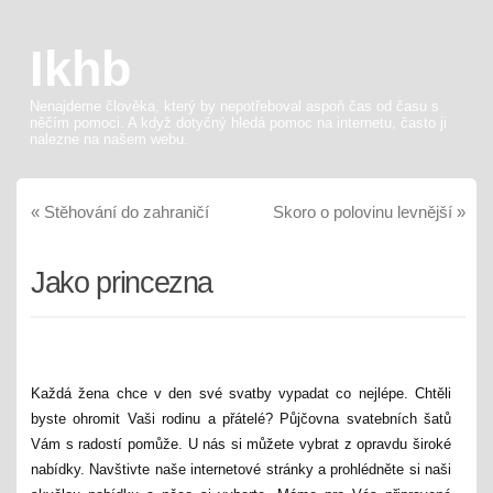
Ikhb
Nenajdeme člověka, který by nepotřeboval aspoň čas od času s
něčím pomoci. A když dotyčný hledá pomoc na internetu, často ji
nalezne na našem webu.
«
Stěhování do zahraničí
Skoro o polovinu levnější
»
Jako princezna
Každá žena chce v den své svatby vypadat co nejlépe. Chtěli
byste ohromit Vaši rodinu a přátelé?
Půjčovna svatebních šatů
Vám s radostí pomůže. U nás si můžete vybrat z opravdu široké
nabídky. Navštivte naše internetové stránky a prohlédněte si naši