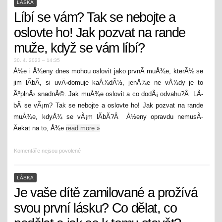
LÁSKA
Líbí se vám? Tak se nebojte a
oslovte ho! Jak pozvat na rande
muže, když se vám líbí?
30. 4. 2023 – 14:35
Å½e i Å¾eny dnes mohou oslovit jako prvnÃ­ muÅ¾e, kterÃ½ se
jim lÃ­bÃ­, si uvÄ›domuje kaÅ¾dÃ½, jenÅ¾e ne vÅ¾dy je to
ÃºplnÄ› snadnÃ©. Jak muÅ¾e oslovit a co dodÃ¡ odvahu?Â LÃ­
bÃ­ se vÃ¡m? Tak se nebojte a oslovte ho! Jak pozvat na rande
muÅ¾e, kdyÅ¾ se vÃ¡m lÃ­bÃ­?Â Å½eny opravdu nemusÃ­
Äekat na to, Å¾e
read more
»
Komentáře nejsou povolené
LÁSKA
Je vaše dítě zamilované a prožívá
svou první lásku? Co dělat, co