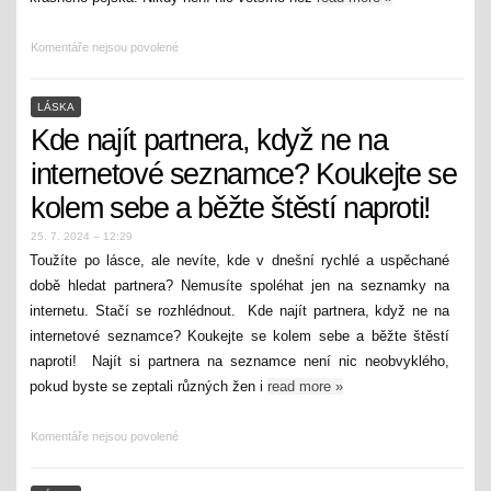
Komentáře nejsou povolené
LÁSKA
Kde najít partnera, když ne na
internetové seznamce? Koukejte se
kolem sebe a běžte štěstí naproti!
25. 7. 2024 – 12:29
Toužíte po lásce, ale nevíte, kde v dnešní rychlé a uspěchané
době hledat partnera? Nemusíte spoléhat jen na seznamky na
internetu. Stačí se rozhlédnout. Kde najít partnera, když ne na
internetové seznamce? Koukejte se kolem sebe a běžte štěstí
naproti! Najít si partnera na seznamce není nic neobvyklého,
pokud byste se zeptali různých žen i
read more
»
Komentáře nejsou povolené