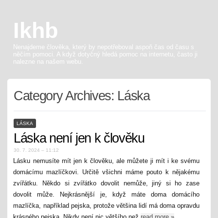
Ikhb
Nenajdeme člověka, který by nepotřeboval aspoň čas od času s
něčím pomoci. A když dotyčný hledá pomoc na internetu, často ji
nalezne na našem webu.
Category Archives:
Láska
LÁSKA
Láska není jen k člověku
30. 7. 2024 – 11:12
Lásku nemusíte mít jen k člověku, ale můžete ji mít i ke svému
domácímu mazlíčkovi. Určitě všichni máme pouto k nějakému
zvířátku. Někdo si zvířátko dovolit nemůže, jiný si ho zase
dovolit může. Nejkrásnější je, když máte doma domácího
mazlíčka, například pejska, protože většina lidí má doma opravdu
krásného pejska. Nikdy není nic většího než
read more
»