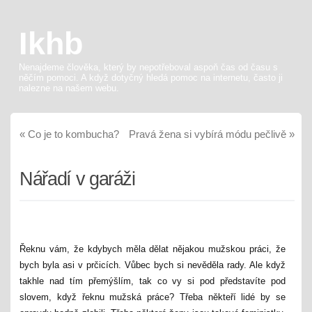
Ikhb
Nenajdeme člověka, který by nepotřeboval aspoň čas od času s
něčím pomoci. A když dotyčný hledá pomoc na internetu, často ji
nalezne na našem webu.
«
Co je to kombucha?
Pravá žena si vybírá módu pečlivě
»
Nářadí v garáži
Řeknu vám, že kdybych měla dělat nějakou mužskou práci, že
bych byla asi v prčicích. Vůbec bych si nevěděla rady. Ale když
takhle nad tím přemýšlím, tak co vy si pod představíte pod
slovem, když řeknu mužská práce? Třeba někteří lidé by se