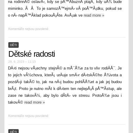
na rodinnÃ© oslavÄ›, kdy se pÅ™Ã­buznÃ­ ptajÃ­, kdy uÅ¾ bude
miminko. Â Â To je samozÅ™ejmÄ› vÂ poÅ™Ã¡dku, pokud se
o nÄ› napÅ™Ã­klad pokouÅ¡Ã­te. AvÅ¡ak ve
read more
»
Komentáře nejsou povolené
DĚTI
Dětské radosti
28. 6. 2023 – 11:15
DÄ›ti nejsou vÅ¡echny stejnÃ© a mÅ¯Å¾e za to vliv rodiÄÅ¯. Je
to jejich vÃ½chova, kterÃ¡ urÄuje smÄ›r dÄ›tskÃ©ho Å¾ivota a
pozdÄ›ji takÃ© to, jak na nÄ›j budou pohlÃ­Å¾et a jak jej budou
brÃ¡t. Proto je nutno mÃ­t k dÄ›tem ten nejlepÅ¡Ã­ pÅ™Ã­stup, ale
zase ne takovÃ½, aby bylo dÃ­tÄ› ve stresu. ProtoÅ¾e jsou i
takovÃ©
read more
»
Komentáře nejsou povolené
DĚTI