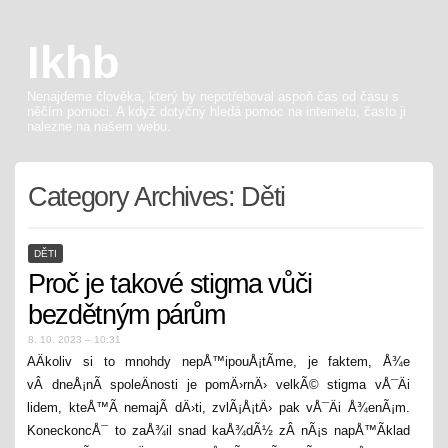
Ikhb
Nenajdeme člověka, který by nepotřeboval aspoň čas od času s
něčím pomoci. A když dotyčný hledá pomoc na internetu, často ji
nalezne na našem webu.
Category Archives:
Děti
DĚTI
Proč je takové stigma vůči
bezdětným párům
8. 10. 2023 – 10:31
AÄkoliv si to mnohdy nepÅ™ipouÅ¡tÃ­me, je faktem, Å¾e
vÂ dneÅ¡nÃ­ spoleÄnosti je pomÄ›rnÄ› velkÃ© stigma vÅ¯Äi
lidem, kteÅ™Ã­ nemajÃ­ dÄ›ti, zvlÃ¡Å¡tÄ› pak vÅ¯Äi Å¾enÃ¡m.
KoneckoncÅ¯ to zaÅ¾il snad kaÅ¾dÃ½ zÂ nÃ¡s napÅ™Ã­klad