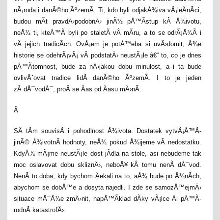
nÃ¡roda i danÃ©ho ÃºzemÃ­. Ti, kdo byli odjakÅ¾iva vÃ¡leÄnÃ­ci,
budou mÃ­t pravdÄ›podobnÄ› jinÃ½ pÅ™Ã­stup kÂ Å¾ivotu,
neÅ¾ ti, kteÅ™Ã­ byli po staletÃ­ vÂ mÃ­ru, a to se odrÃ¡Å¾Ã­ i
vÂ jejich tradicÃ­ch. OvÅ¡em je potÅ™eba si uvÄ›domit, Å¾e
historie se odehrÃ¡vÃ¡ vÂ podstatÄ› neustÃ¡le â€“ to, co je dnes
pÅ™Ã­tomnost, bude za nÄ›jakou dobu minulost, a i ta bude
ovlivÅˆovat tradice lidÃ­ danÃ©ho ÃºzemÃ­. I to je jeden
zÂ dÅ¯vodÅ¯, proÄ se Äas od Äasu mÄ›nÃ­.
Â
SÂ tÃ­m souvisÃ­ i pohodlnost Å¾ivota. Dostatek vytvÃ¡Å™Ã­
jinÃ© Å¾ivotnÃ­ hodnoty, neÅ¾ pokud Å¾ijeme vÂ nedostatku.
KdyÅ¾ mÃ¡me neustÃ¡le dost jÃ­dla na stole, asi nebudeme tak
moc oslavovat dobu skliznÄ›, neboÅ¥ kÂ tomu nenÃ­ dÅ¯vod.
NenÃ­ to doba, kdy bychom Äekali na to, aÅ¾ bude po Å¾nÃ­ch,
abychom se dobÅ™e a dosyta najedli. I zde se samozÅ™ejmÄ›
situace mÅ¯Å¾e zmÄ›nit, napÅ™Ã­klad dÃ­ky vÃ¡lce Äi pÅ™Ã­
rodnÃ­ katastrofÄ›.