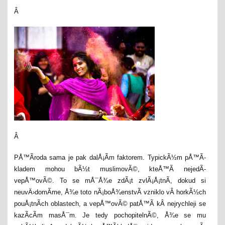
Â
Â
PÅ™Ã­roda sama je pak dalÅ¡Ã­m faktorem. TypickÃ½m pÅ™Ã­
kladem mohou bÃ½t muslimovÃ©, kteÅ™Ã­ nejedÃ­
vepÅ™ovÃ©. To se mÅ¯Å¾e zdÃ¡t zvlÃ¡Å¡tnÃ­, dokud si
neuvÄ›domÃ­me, Å¾e toto nÃ¡boÅ¾enstvÃ­ vzniklo vÂ horkÃ½ch
pouÅ¡tnÃ­ch oblastech, a vepÅ™ovÃ© patÅ™Ã­ kÂ nejrychleji se
kazÃ­cÃ­m masÅ¯m. Je tedy pochopitelnÃ©, Å¾e se mu