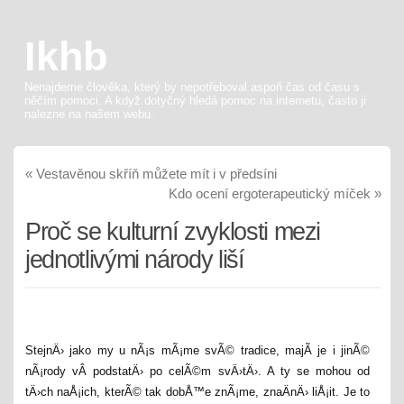
Ikhb
Nenajdeme člověka, který by nepotřeboval aspoň čas od času s
něčím pomoci. A když dotyčný hledá pomoc na internetu, často ji
nalezne na našem webu.
«
Vestavěnou skříň můžete mít i v předsíni
Kdo ocení ergoterapeutický míček
»
Proč se kulturní zvyklosti mezi
jednotlivými národy liší
StejnÄ› jako my u nÃ¡s mÃ¡me svÃ© tradice, majÃ­ je i jinÃ©
nÃ¡rody vÂ podstatÄ› po celÃ©m svÄ›tÄ›. A ty se mohou od
tÄ›ch naÅ¡ich, kterÃ© tak dobÅ™e znÃ¡me, znaÄnÄ› liÅ¡it. Je to