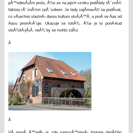
pÅ™edevÅ¡Ã­m proto, Å¾e se na jejich vzniku podÃ­lely rÅ¯znÃ©
faktory rÅ¯znÃ½m zpÅ¯sobem. Je tedy zajÃ­mavÃ© se podÃ­vat,
co vÅ¡echno vlastnÄ› danou kulturu utvÃ¡Å™Ã­, a proÄ se Äas od
Äasu promÄ›Åˆuje. Ukazuje se totiÅ¾, Å¾e je to ponÄ›kud
sloÅ¾itÄ›jÅ¡Ã­, neÅ¾ by se mohlo zdÃ¡t.
Â
Â
VÂ prvnÃ­ Å™adÄ› je zde samozÅ™ejmÄ› historie danÃ©ho