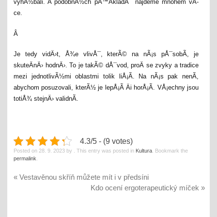
vyhÃ½bali. A podobnÃ½ch pÅ™Ã­kladÅ¯ najdeme mnohem vÃ­
ce.
Â
Je tedy vidÄ›t, Å¾e vlivÅ¯, kterÃ© na nÃ¡s pÅ¯sobÃ­, je
skuteÄnÄ› hodnÄ›. To je takÃ© dÅ¯vod, proÄ se zvyky a tradice
mezi jednotlivÃ½mi oblastmi tolik liÅ¡Ã­. Na nÃ¡s pak nenÃ­,
abychom posuzovali, kterÃ½ je lepÅ¡Ã­ Äi horÅ¡Ã­. VÅ¡echny jsou
totiÅ¾ stejnÄ› validnÃ­.
4.3/5 - (9 votes)
Posted on
28. 9. 2023
by
. This entry was posted in
Kultura
. Bookmark the
permalink
.
«
Vestavěnou skříň můžete mít i v předsíni
Kdo ocení ergoterapeutický míček
»